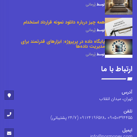
توسط
پُرمانی
همه چیز درباره دانلود نمونه قرارداد استخدام
توسط
پُرمانی
پایگاه داده در پرپروژه: ابزارهای قدرتمند برای
مدیریت داده‌ها
توسط
پُرمانی
ارتباط با ما
آدرس
تهران، میدان انقلاب
تلفن
09050394455 ،09124196528 (24/7 پشتیبانی)
ایمیل
info@pormoney.com