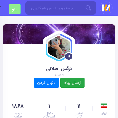
'
منو
11
نرگس اصلانی
8101AN
1868
1
11
ایران
امتیاز
دنیال
بازدید
کاربر
کننده‌گان
صفحه