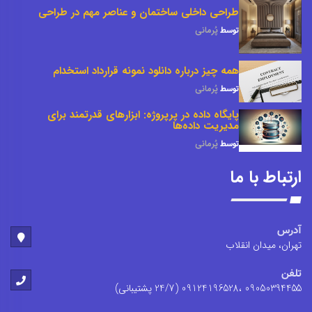
طراحی داخلی ساختمان و عناصر مهم در طراحی
توسط
پُرمانی
همه چیز درباره دانلود نمونه قرارداد استخدام
توسط
پُرمانی
پایگاه داده در پرپروژه: ابزارهای قدرتمند برای
مدیریت داده‌ها
توسط
پُرمانی
ارتباط با ما
آدرس
تهران، میدان انقلاب
تلفن
09050394455 ،09124196528 (24/7 پشتیبانی)