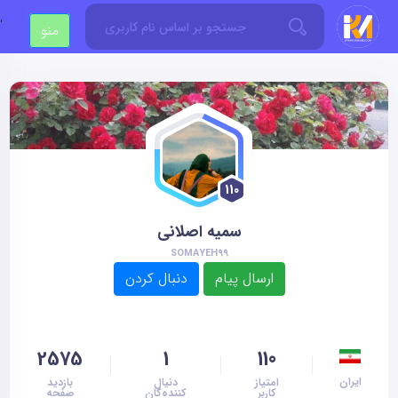
'
منو
110
سمیه اصلانی
SOMAYEH99
2575
1
110
ایران
امتیاز
دنیال
بازدید
کاربر
کننده‌گان
صفحه