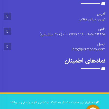
آدرس
تهران، میدان انقلاب
تلفن
09050394455 ،09017372148 (24/7 پشتیبانی)
ایمیل
info@pormoney.com
نمادهای اطمینان
کلیه حقوق این سایت متعلق به شبکه اجتماعی کاری پُرمانی می‌باشد