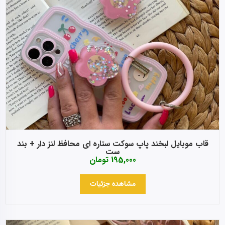
قاب موبایل لبخند پاپ سوکت ستاره ای محافظ لنز دار + بند
ست
195,000
تومان
مشاهده جزئیات