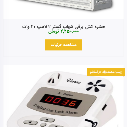
حشره کش برقی شهاب گستر 2 لامپ 20 وات
2,250,000
تومان
مشاهده جزئیات
زینب محمدنژاد خراسانلو