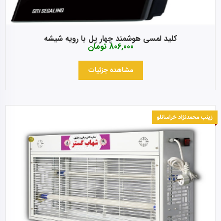
کلید لمسی هوشمند چهار پل با رویه شیشه
806,000
تومان
مشاهده جزئیات
زینب محمدنژاد خراسانلو