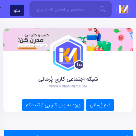
'
منو
100
شبکه اجتماعی کاری پُرمانی
WWW.PORMONEY.COM
تیم پُرمانی
ورود به پنل کاربری / ثبت‌نام