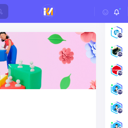
1265
890
498
401
361