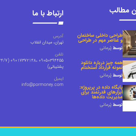
ن مطالب
ارتباط با ما
طراحی داخلی ساختمان
آدرس
و عناصر مهم در طراحی
تهران، میدان انقلاب
توسط
پُرمانی
تلفن
0394455 ،09017372148 (24/7
همه چیز درباره دانلود
پشتیبانی)
نمونه قرارداد استخدام
توسط
پُرمانی
ایمیل
info@pormoney.com
پایگاه داده در پرپروژه:
ابزارهای قدرتمند برای
مدیریت داده‌ها
توسط
پُرمانی