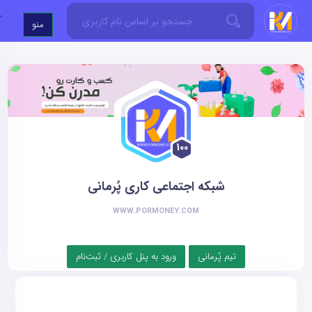
'
منو
100
شبکه اجتماعی کاری پُرمانی
WWW.PORMONEY.COM
تیم پُرمانی
ورود به پنل کاربری / ثبت‌نام