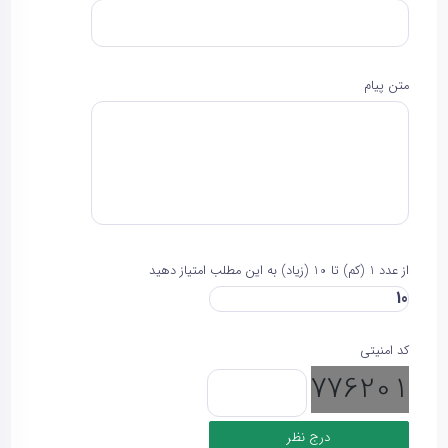
متن پیام
از عدد 1 (کم) تا 10 (زیاد) به این مطلب امتیاز دهید
کد امنیتی
776201
درج نظر