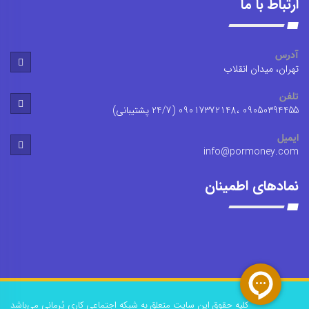
ارتباط با ما
آدرس
تهران، میدان انقلاب
تلفن
09050394455 ،09017372148 (24/7 پشتیبانی)
ایمیل
info@pormoney.com
نمادهای اطمینان
کلیه حقوق این سایت متعلق به شبکه اجتماعی کاری پُرمانی می‌باشد