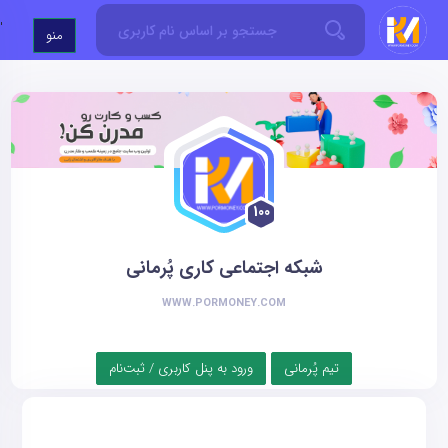
'
منو
100
شبکه اجتماعی کاری پُرمانی
WWW.PORMONEY.COM
تیم پُرمانی
ورود به پنل کاربری / ثبت‌نام