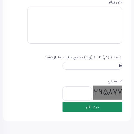
متن پیام
از عدد 1 (کم) تا 10 (زیاد) به این مطلب امتیاز دهید
کد امنیتی
295877
درج نظر