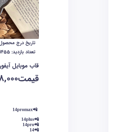
تاریخ درج محصول :01/12/7
تعداد بازدید:
1455
قاب موبایل آیفو
قیمت
8,000
📲14promax
📲14plus
📲14pro
📲14