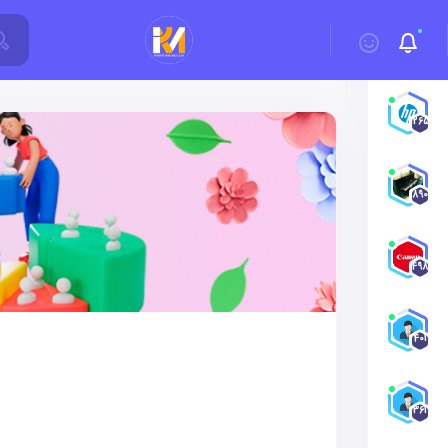
1265
890
498
401
361