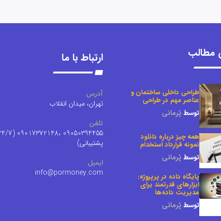
 مطالب
ارتباط با ما
طراحی داخلی ساختمان و
آدرس
عناصر مهم در طراحی
تهران، میدان انقلاب
توسط
پُرمانی
تلفن
0394455 ،09017372148 (24/7
همه چیز درباره دانلود
پشتیبانی)
نمونه قرارداد استخدام
توسط
پُرمانی
ایمیل
info@pormoney.com
پایگاه داده در پرپروژه:
ابزارهای قدرتمند برای
مدیریت داده‌ها
توسط
پُرمانی