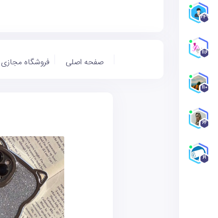
249
116
صفحه اصلی
فروشگاه مجازی
110
64
61