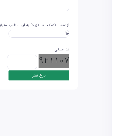
از عدد 1 (کم) تا 10 (زیاد) به این مطلب امتیاز دهید
کد امنیتی
941107
درج نظر