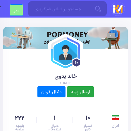
'
منو
10
خالد بدوی
KHALED
222
1
10
ایران
امتیاز
دنیال
بازدید
کاربر
کننده‌گان
صفحه