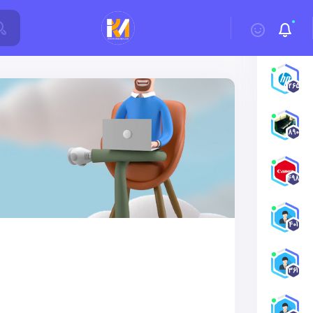
1265
890
498
401
361