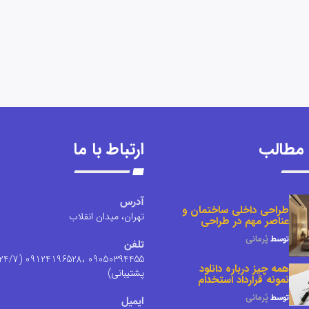
مطالب
ارتباط با ما
آدرس
طراحی داخلی ساختمان و
تهران، میدان انقلاب
عناصر مهم در طراحی
توسط
پُرمانی
تلفن
050394455 ،09124196528 (24/7
همه چیز درباره دانلود
پشتیبانی)
نمونه قرارداد استخدام
توسط
پُرمانی
ایمیل