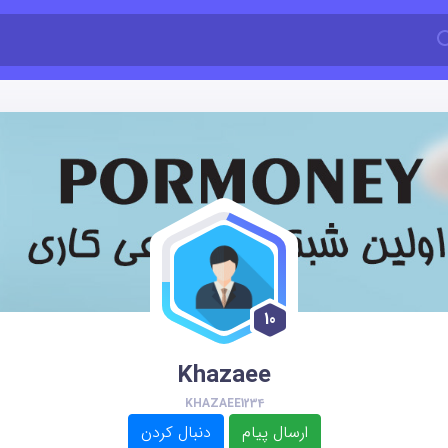
10
Khazaee
KHAZAEE1234