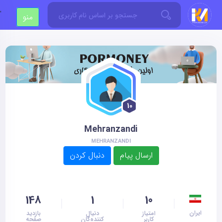
'
منو
10
Mehranzandi
MEHRANZANDI
148
1
10
ایران
امتیاز
دنیال
بازدید
کاربر
کننده‌گان
صفحه