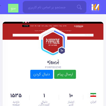
'
منو
10
پُرپروژه
PORPROZHE
1535
1
10
ایران
امتیاز
دنیال
بازدید
کاربر
کننده‌گان
صفحه