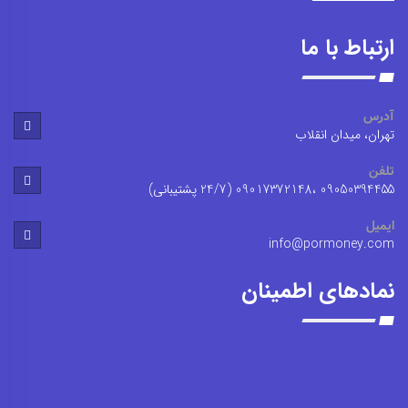
ارتباط با ما
آدرس
تهران، میدان انقلاب
تلفن
09050394455 ،09017372148 (24/7 پشتیبانی)
ایمیل
info@pormoney.com
نمادهای اطمینان