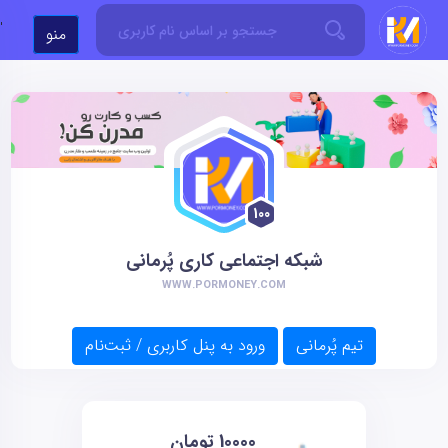
'
منو
100
شبکه اجتماعی کاری پُرمانی
WWW.PORMONEY.COM
تیم پُرمانی
ورود به پنل کاربری / ثبت‌نام
10000
تومان