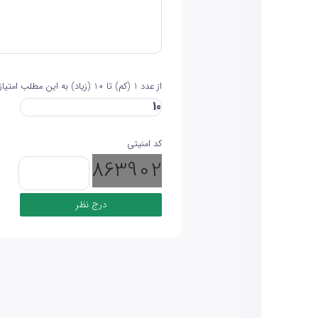
از عدد 1 (کم) تا 10 (زیاد) به این مطلب امتیاز دهید
کد امنیتی
863902