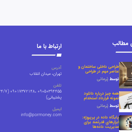
 مطالب
ارتباط با ما
طراحی داخلی ساختمان و
آدرس
عناصر مهم در طراحی
تهران، میدان انقلاب
توسط
پُرمانی
تلفن
0394455 ،09017372148 (24/7
همه چیز درباره دانلود
پشتیبانی)
نمونه قرارداد استخدام
توسط
پُرمانی
ایمیل
info@pormoney.com
پایگاه داده در پرپروژه:
ابزارهای قدرتمند برای
مدیریت داده‌ها