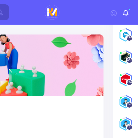
1265
890
498
401
361