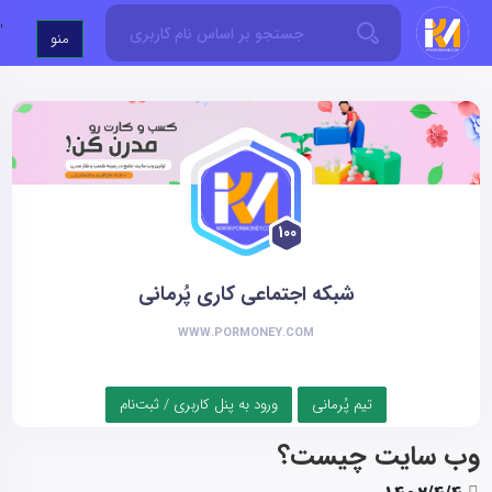
'
منو
100
شبکه اجتماعی کاری پُرمانی
WWW.PORMONEY.COM
تیم پُرمانی
ورود به پنل کاربری / ثبت‌نام
وب سایت چیست؟