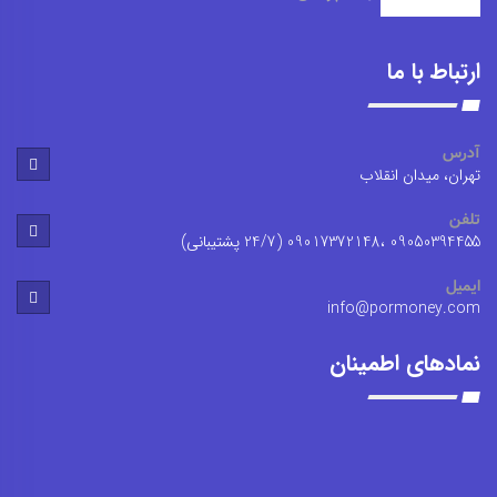
ارتباط با ما
آدرس
تهران، میدان انقلاب
تلفن
09050394455 ،09017372148 (24/7 پشتیبانی)
ایمیل
info@pormoney.com
نمادهای اطمینان