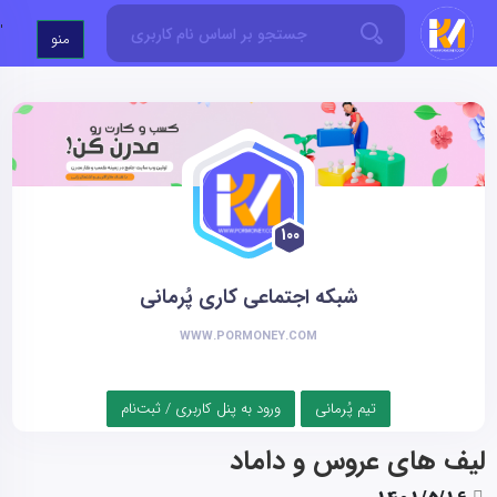
'
منو
100
شبکه اجتماعی کاری پُرمانی
WWW.PORMONEY.COM
تیم پُرمانی
ورود به پنل کاربری / ثبت‌نام
لیف های عروس و داماد